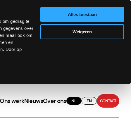
Alles toestaan
es om gedrag te
en gegevens over
Weigeren
aken maar ook om
mmen en
en. Door op
Ons werk
Nieuws
Over ons
NL
EN
CONTACT