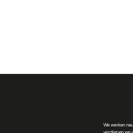
We werken nau
verdiepen we o