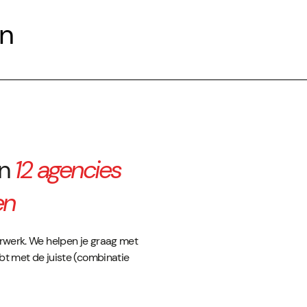
en
an
12 agencies
en
urwerk. We helpen je graag met
ebt met de juiste (combinatie