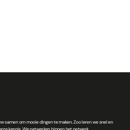
w samen om mooie dingen te maken. Zoo leren we snel en
nze kennis. We netwerken binnen het netwerk.