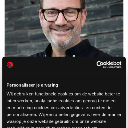
Jasper Olieroock
-
Managing partner
Personaliseer je ervaring
+31 6 24 09 76 75
JASPER@MAKERSTREET.NL
Wij gebruiken functionele cookies om de website beter te
laten werken, analytische cookies om gedrag te meten
Ondernemersdroom of
en marketing cookies om advertenties- en content te
personaliseren. Wij verzamelen gegevens over de manier
groeiambitie?
waarop je onze website gebruikt om onze website