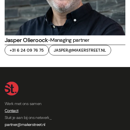
Jasper Olieroock
-
Managing partner
+31 6 24 09 76 75
JASPER@MAKERSTREET.NL
Werk met ons samen
Contact
Sluit je aan bij ons netwerk_
partner@makerstreet.nl