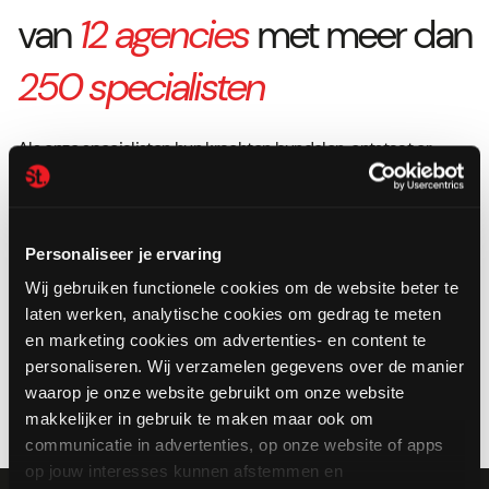
van
12 agencies
met meer dan
250 specialisten
Als onze specialisten hun krachten bundelen, ontstaat er
vuurwerk. We helpen je graag met het definiëren van je vraag
en zorgen dat je direct contact hebt met de juiste
(combinatie van) specialisten.
Personaliseer je ervaring
Wij gebruiken functionele cookies om de website beter te
laten werken, analytische cookies om gedrag te meten
en marketing cookies om advertenties- en content te
Leer ons kennen
personaliseren. Wij verzamelen gegevens over de manier
waarop je onze website gebruikt om onze website
makkelijker in gebruik te maken maar ook om
communicatie in advertenties, op onze website of apps
op jouw interesses kunnen afstemmen en